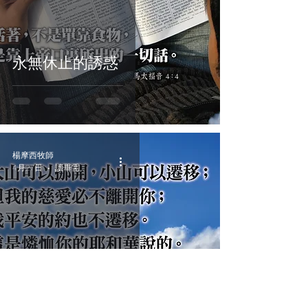
永無休止的誘惑
楊摩西牧師
4月27日
讀畢需時 2 分鐘
主已復活(四)