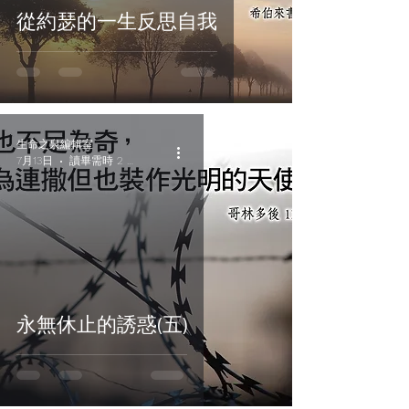
從約瑟的一生反思自我
生命之泉編輯室
7月13日
讀畢需時 2 分鐘
永無休止的誘惑(五)