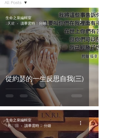
All Posts
All Posts
生命之泉編輯室
每日读经
3天前
讀畢需時 1 分鐘
Ex
從約瑟的一生反思自我(三)
生命之泉編輯室
7月27日
讀畢需時 2 分鐘