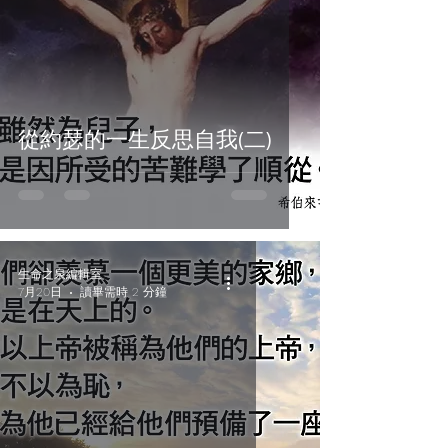
從約瑟的一生反思自我(二)
生命之泉編輯室
7月20日
讀畢需時 2 分鐘