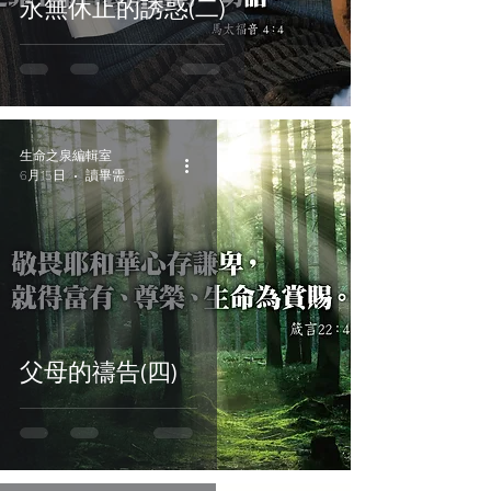
永無休止的誘惑(二)
生命之泉編輯室
6月15日
讀畢需時 1 分鐘
父母的禱告(四)