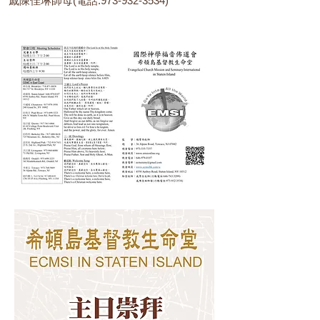
戚陳佳琳師母(電話:
973-932-3534)