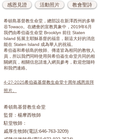
感恩見證
活動照片
教會聖詩
希頓島基督教生命堂，總部設在新澤西州的多華
谷Towaco。在總會的宣教異象中，2019年6月
我們由希伯崙生命堂 Brooklyn 前往 Staten
Island 拓展主耶穌基督的福音，願這大好的消息
能在 Staten Island 成為華人的祝福。
希伯崙和希頓島的牧師、傳道皆為相同的教牧人
員，所以我們同時使用與希伯崙生命堂共同的相
關網頁，相關信息請進入網頁參考，歡迎您隨時
和我們連絡。
4-27-2025希伯崙基督教生命堂十周年感恩崇拜
照片。
希頓島基督教生命堂
監督：楊摩西牧師
駐堂牧師：
戚厚生牧師(電話:
646-763-3209)