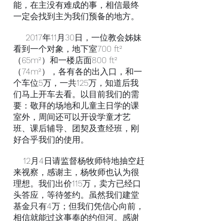
能，在主没有难成的事，相信最终
一定会找到主为我们预备的地方。
2017年11月30日，一位教会姊妹
看到一个对象，地下室700 ft²
（65m²）和一楼店面800 ft²
（74m²），各有各的出入口，和一
个车位5万，一共125万，知道后我
们马上开车去看。以目前我们的需
要：敬拜的场地和儿童主日学的课
室外，周间还可以开设学童才艺
班、课后辅导、团契及查经班，刚
好合乎我们的使用。
12月4日请监督杨牧师特地抽空赶
来视察，感谢主，杨牧师也认为很
理想。我们出价115万，卖方已经口
头答应，等待签约。虽然我们建堂
基金只有4万；但我们凭信心向前，
相信就能过这事奉的约但河。感谢