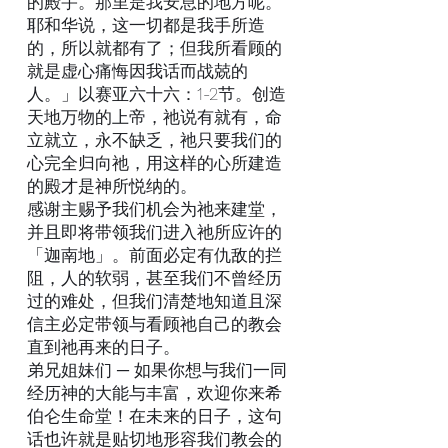
的殿宇。那里是我安息的地方呢。
耶和华说，这一切都是我手所造
的，所以就都有了；但我所看顾的
就是虚心痛悔因我话而战兢的
人。」以赛亚六十六：1-2节。创造
天地万物的上帝，祂说有就有，命
立就立，永不缺乏，祂只要我们的
心完全归向祂，用这样的心所建造
的殿才是神所悦纳的。
感谢主赐予我们机会为祂来建堂，
并且即将带领我们进入祂所应许的
「迦南地」。前面必定有仇敌的拦
阻，人的软弱，甚至我们不曾经历
过的难处，但我们清楚地知道且深
信主必定带领与看顾祂自己的教会
直到祂再来的日子。
弟兄姐妹们 ─ 如果你想与我们一同
经历神的大能与丰富，欢迎你来希
伯仑生命堂！在未来的日子，这句
话也许就是贴切地形容我们教会的