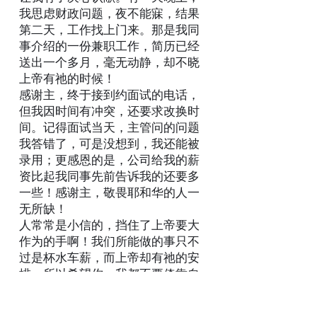
我思虑财政问题，夜不能寐，结果
第二天，工作找上门来。那是我同
事介绍的一份兼职工作，简历已经
送出一个多月，毫无动静，却不晓
上帝有祂的时候！
感谢主，终于接到约面试的电话，
但我因时间有冲突，还要求改换时
间。记得面试当天，主管问的问题
我答错了，可是没想到，我还能被
录用；更感恩的是，公司给我的薪
资比起我同事先前告诉我的还要多
一些！感谢主，敬畏耶和华的人一
无所缺！
人常常是小信的，挡住了上帝要大
作为的手啊！我们所能做的事只不
过是杯水车薪，而上帝却有祂的安
排；所以希望你、我都不要倚靠自
己的小聪明，专心仰赖耶和华！如
箴言三章6节上所教导：「在你一切