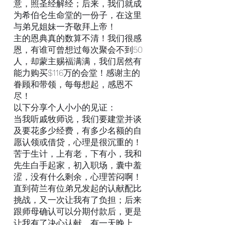
意，照圣经解经；后来，我们就成
为希伯仑生命堂的一份子，在这里
与弟兄姐妹一齐敬拜上帝！
主的恩典真的数算不清！我们很感
恩，有谁可曾想过每次聚会不到50
人，却蒙主赐福满满，我们居然有
能力购买$116万的会堂！感谢主的
眷顾和带领，每每想起，感恩不
尽！
以下分享个人小小的见证：
当我听戚牧师说，我们要建堂并谈
及要花多少经费，有多少名额的自
愿认领或借贷，心理是很沉重的！
苦于生计，上有老，下有小，我和
先生白手起家，初入职场，囊中羞
涩，没有什么剩余，心理苦闷啊！
直到荷兰有位弟兄发起的认献配比
挑战，又一次让我有了负担；后来
跟师母确认可以分期付款后，更是
让我有了决心认献。有一天晚上，