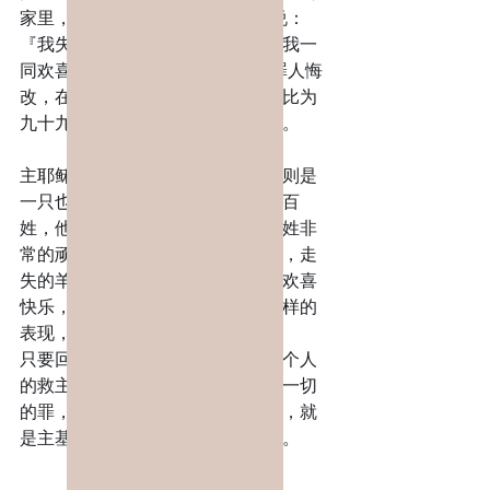
家里， 就请朋友邻舍来，对他们说：
『我失去的羊已经找着了，你们和我一
同欢喜吧！』 我告诉你们，一个罪人悔
改，在天上也要这样为他欢喜，较比为
九十九个不用悔改的义人欢喜更大。
主耶稣非常重视失去的羊，他的原则是
一只也不放弃。特别是針对以色列百
姓，他所选择的民族，他知道這百姓非
常的顽固，最玩皮的就是那走失的，走
失的羊會积极的去找，找到了，就欢喜
快乐，像是办喜事的庆祝，有什么样的
表现，如主般的慷凯，不记前嫌。
只要回到主耶稣基督前，接受他作个人
的救主，求主耶稣的宝血，洗净你一切
的罪，从今以后认定只有一位真神，就
是主基督耶稣，就是我们的牧羊人。