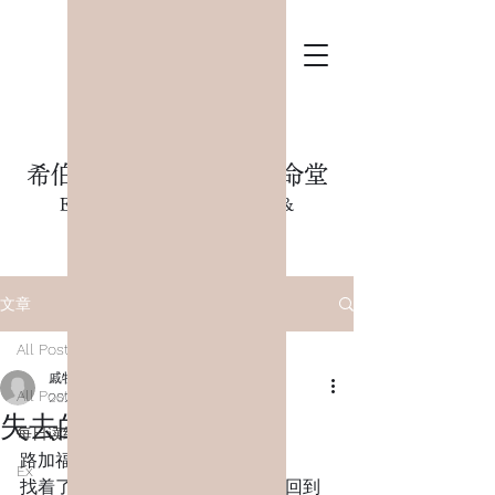
希伯崙/希頓島基督教生命堂
Evangelical Church Mission &
Seminary International
文章
All Posts
戚牧师
All Posts
2021年6月14日
讀畢需時 1 分鐘
失去的羊
每日读经
路加福音15:5-7
Ex
找着了，就欢欢喜喜地扛在肩上，回到