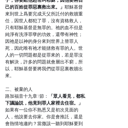
子，你要給他起名叫耶穌，因他要將自
己的百姓從罪惡裏救出來。」
耶穌基督
來到世上爲要完成天父所託付的救贖重
任，因世人都犯了罪，沒有資格救人，
只有耶穌基督是無罪的。祂的血不但是
純淨有洗淨罪孽的功效，還帶有神性；
因祂是以神的身分來到世界上替罪人
死，因此唯有祂才能拯救有罪的人。世
人的一切問題都是從罪來的，若是罪沒
有解決，許多的問題就會層出不窮，所
以，耶穌基督要將我們從罪惡裏教贖出
來。
二、被棄的人
路加福音十九章7節：
「眾人看見，都私
下議論説，他
竟
到罪人家裡去住宿。」
如果有一位你不熟悉又是初次見面的
人，他說要去你家。你是會推託，還是
會熱情地邀約？當撒該一聽到耶穌要到