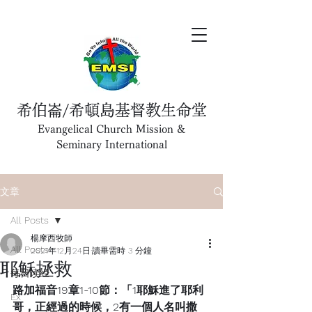
希伯崙/希頓島基督教生命堂
Evangelical Church Mission &
Seminary International
文章
All Posts
楊摩西牧師
All Posts
2021年12月24日
讀畢需時 3 分鐘
耶穌拯救
每日读经
路加福音19章1-10節：「1耶穌進了耶利
Ex
哥，正經過的時候，2有一個人名叫撒