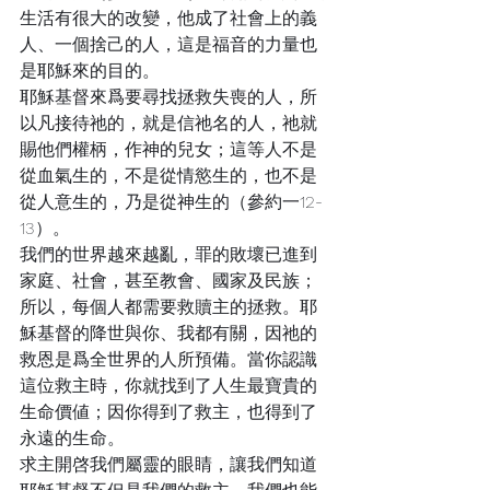
生活有很大的改變，他成了社會上的義
人、一個捨己的人，這是福音的力量也
是耶穌來的目的。
耶穌基督來爲要尋找拯救失喪的人，所
以凡接待祂的，就是信祂名的人，祂就
賜他們權柄，作神的兒女；這等人不是
從血氣生的，不是從情慾生的，也不是
從人意生的，乃是從神生的（參約一12-
13）。
我們的世界越來越亂，罪的敗壞已進到
家庭、社會，甚至教會、國家及民族；
所以，每個人都需要救贖主的拯救。耶
穌基督的降世與你、我都有關，因祂的
救恩是爲全世界的人所預備。當你認識
這位救主時，你就找到了人生最寶貴的
生命價値；因你得到了救主，也得到了
永遠的生命。
求主開啓我們屬靈的眼睛，讓我們知道