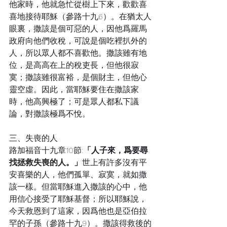
他家時，他就急忙從樹上下來，歡歡喜
喜地接待耶穌（參路十九6）。在猶太人
眼裏，撒該是個可惡的人，因他爲羅馬
政府向他們收稅，可說是個吃裡扒外的
人，所以眾人都不喜歡他。撒該雖有地
位，是高高在上的稅吏長，但他很寂
寞；撒該雖很富裕，是個財主，但他心
靈空虛。因此，當耶穌要住在撒該家
時，他高興極了；可是眾人都私下議
論，對撒該極爲不悅。
三、失喪的人
路加福音十九章10節:
「人子來，爲要尋
找拯救失喪的人。」
世上有許多沒有平
安喜樂的人，他們孤單、寂寞，就如撒
該一樣。但當耶穌進入撒該的心中，他
用信心接受了耶穌基督；所以耶穌說，
今天救恩到了這家，因爲他也是亞伯拉
罕的子孫（參路十九9）。撒該得救後的