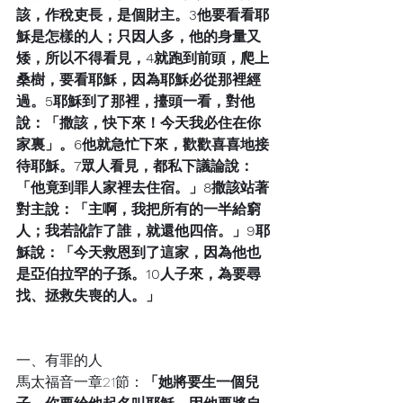
該，作稅吏長，是個財主。3他要看看耶
穌是怎樣的人；只因人多，他的身量又
矮，所以不得看見，4就跑到前頭，爬上
桑樹，要看耶穌，因為耶穌必從那裡經
過。5耶穌到了那裡，擡頭一看，對他
說：「撒該，快下來！今天我必住在你
家裏」。6他就急忙下來，歡歡喜喜地接
待耶穌。7眾人看見，都私下議論說：
「他竟到罪人家裡去住宿。」8撒該站著
對主說：「主啊，我把所有的一半給窮
人；我若訛詐了誰，就還他四倍。」9耶
穌說：「今天救恩到了這家，因為他也
是亞伯拉罕的子孫。10人子來，為要尋
找、拯救失喪的人。」
一、有罪的人
馬太福音一章21節：
「她將要生一個兒