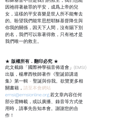
耶穌基督不但是我們的救主，我們也能
因祂得著赦罪的平安，成爲上帝的兒
女，這樣的平安喜樂是世人所不能奪去
的。盼望我們能常思想耶穌基督降生與
你我的關係，因天下人間，沒有賜下別
的名，我們可以靠著得救，只有祂才是
我們唯一的救主。
★ 
版權所有．翻印必究
 ★
此文截錄「國際神學福音佈道會」(EMSI)
出版，楊摩西牧師著作《聖誕節講道
集》第一輯 - 聖誕與你我。欲覽更多相
關書籍，
請至本會網站
emsi@emsionline.org
.
若文章內容任何
部分需轉載，或以廣播、錄音等方式使
用時，請事先告知本會。謝謝您的合
作！