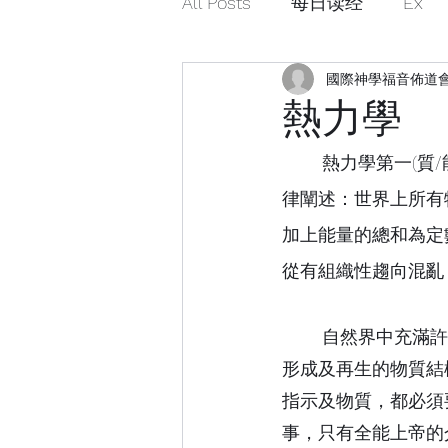
All Posts
每日读经
Ex
國際神學福音佈道
熱力學
	熱力學第一(質
律闡述：世界上所有
加上能
量的總和為定
從有組織性趨向混亂
	自然界中充滿許多無法解釋，尤其是生命起始的問題。生命最初形成時必須要有能自行
形成及再生的物質結
指示及物質，都必須
事，
只有全能上帝的