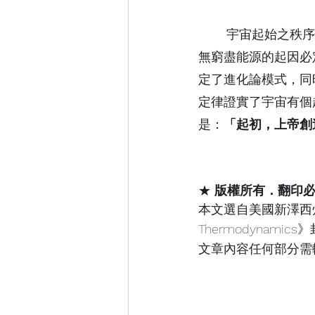
	宇宙起始
之
秩序
無窮盡能源的起因必
定了進化論模式，同
定律證實了宇宙有個
是：
「起初，上帝創
★ 
版權所有．翻印
本文選自美國新澤西州
Thermodynam
文章內容任何部分需