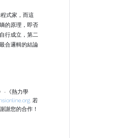
的程式家，而這
熵的原理，
即
否
自行成立，第二
最合邏輯的結論
》-《熱力學 
ionline.org
. 
若
謝謝您的合作！