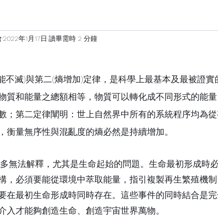
會
2022年1月17日
讀畢需時 2 分鐘
/能不滅)與第二(熵增加)定律，
是
科學上最基本及最被證實
物質和能量之總額相等，物質可以轉化成不同形式的能量
數
；第二定律闡明：
世上自然界中所有的系統程序均為從
，衡量無序性與
混亂度的熵
必然
是持續增加
。
構，必須要能從環境中萃取能量，指引複製再生繁殖機制
要在最初生命形成時同時存在。這些事件的同時結合是完
介入才
能夠
創造生命、創造宇宙世界萬物
。