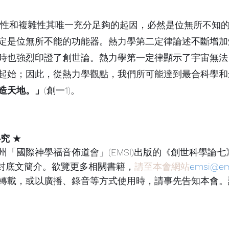
性和複雜性
其
唯一
充分足夠
的起因，必然是位無所不知
定
是位無所不能的功能器。熱力學第二定律論述不斷增加
時也強烈印證了創世論。熱力學第一定律顯示了宇宙無法
起始；因此，從熱力學觀點，我們所可能達到最合科學和
造天地。」
(創一1)。
必究
 ★
「國際神學福音佈道會」(EMSI)出版的《創世科學論七
ics》封底文簡介。欲覽更多相關書籍，
請至本會網站
emsi@ems
轉載，或以廣播、錄音等方式使用時，請事先告知本會。