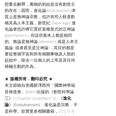
想要去解釋，萬物的初始並沒有創世主
的存在；因而，進化論(Evolutionism)本
質上是無神論宗教，也許有些人較喜歡
稱其為人本主義，新世紀 (New Age) 進
化論者也許將它置於某種形式的泛神論 
(pantheism)，但這些基本上都是相同
的。無論是無神論 (atheism) 或是人本主
義論 (或者甚至是泛神論)，其目的都是
要從整個宇宙和所有相關事物及人類的
起始中，除去一位個人的上帝及其任何
積極主動的作為。
★ 
版權所有．翻印必究
 ★
本文節錄自美國新澤西州「國際神學福
音佈道會」(EMSI)出版的《創世科學論
三》( Creation Scientism 3) -《
進化
論
》(
Evolutionism)
 - 進化論是宗教 - 不
是科學。欲覽更多相關書籍，
請至本會