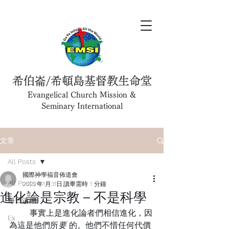
希伯崙/希頓島基督教生命堂
Evangelical Church Mission &
Seminary International
文章
All Posts
國際神學福音佈道會
All Posts
2022年1月31日
讀畢需時 1 分鐘
進化論是宗教 – 不是科學
每日读经
	事實上是進化論者們相信進化，因
Ex
為這是他們所
要 
的。他們不惜任何代價