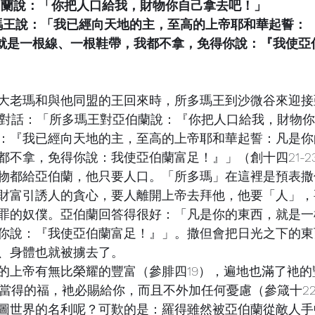
對亞伯蘭說：「你把人口給我，財物你自己拿去吧！」
所多瑪王說：「我已經向天地的主，至高的上帝耶和華起誓：
西，就是一根線、一根鞋帶，我都不拿，免得你說：『我使亞
大老瑪和與他同盟的王回來時，所多瑪王到沙微谷來迎接
下的對話：「所多瑪王對亞伯蘭說：『你把人口給我，財物
：『我已經向天地的主，至高的上帝耶和華起誓：凡是你
都不拿，免得你說：我使亞伯蘭富足！』」（創十四21-2
物都給亞伯蘭，他只要人口。「所多瑪」在這裡是預表撒
財富引誘人的貪心，要人離開上帝去拜他，他要「人」，
罪的奴僕。亞伯蘭回答得很好：「凡是你的東西，就是一
你說：『我使亞伯蘭富足！』」。撒但會把日光之下的東
、身體也就被擄去了。
的上帝有無比榮耀的豐富（參腓四19），遍地也滿了衪的
所當得的福，衪必賜給你，而且不外加任何憂慮（參箴十2
圖世界的名利呢？可歎的是：羅得雖然被亞伯蘭從敵人手