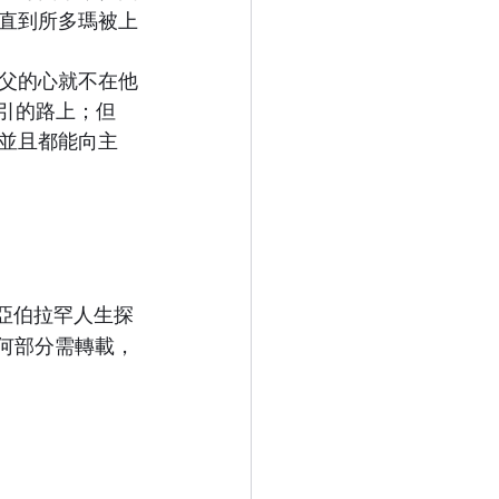
直到所多瑪被上
父的心就不在他
引的路上；但
並且都能向主
 亞伯拉罕人生探
何部分需轉載，