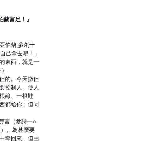
伯蘭富足！』
亞伯蘭(參創十
你自己拿去吧！」
的東西，就是一
3）。
但的。今天撒但
要控制人，使人
根線、一根鞋
西都給你；但同
豐富（參詩一○
2）。為甚麼要
中奪回來，但由