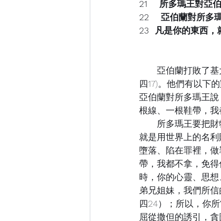
21    所多瑪王
22    亞伯蘭對
23  凡是你的東
　　亞伯蘭打敗了基
四17)。他們有以
亞伯蘭對所多瑪王說
根線、一根鞋帶，我
　　所多瑪王要把財
就是用世界上的名利
墮落、陷在罪裡，做
帶，我都不拿，免得
時，你的心靈、思想
弟兄姐妹，我們所信
四24）；所以，你
屈從撒但的誘引，貪