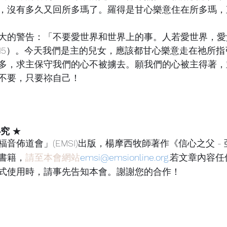
，沒有多久又回所多瑪了。羅得是甘心樂意住在所多瑪，
大的警告：「不要愛世界和世界上的事。人若愛世界，愛
15）。今天我們是主的兒女，應該都甘心樂意走在祂所指
多，求主保守我們的心不被擄去。願我們的心被主得著，
不要，只要祢自己！
必究
 ★
音佈道會」(EMSI)出版，楊摩西牧師著作《信心之父 -
書籍，
請至本會網站
emsi@emsionline.org
.
若文章內容任
式使用時，請事先告知本會。謝謝您的合作！