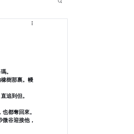
多瑪。
的橡樹那裏。幔
，直追到但。
民，也都奪回來。
在沙微谷迎接他，