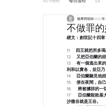
All Posts
每日读经
Ex
楊摩西牧師
2022年
不做罪的奴
經文：創世記十四章11-1
11    四王就把
12    又把亞伯
13    有一個逃
利和以實各，並亞乃
14    亞伯蘭聽
15    便在夜間
16     將被擄
17     亞伯蘭
沙微谷就是王谷。