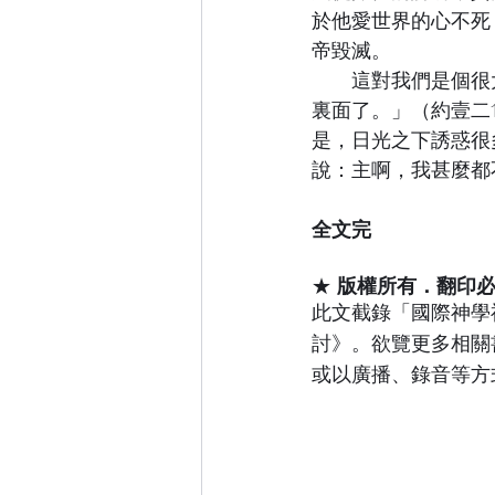
於他愛世界的心不死
帝毀滅。
　　這對我們是個很
裏面了。」（約壹二
是，日光之下誘惑很
說：主啊，我甚麼都
全文完
★ 
版權所有．翻印
此文截錄「國際神學福
討》。欲覽更多相關
或以廣播、錄音等方