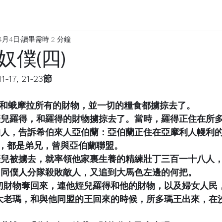
4月4日
讀畢需時 2 分鐘
僕(四)
7, 21-23節
所多瑪和蛾摩拉所有的財物，並一切的糧食都擄掠去了。
蘭的姪兒羅得，和羅得的財物擄掠去了。當時，羅得正住在所
出來的人，告訴希伯來人亞伯蘭：亞伯蘭正住在亞摩利人幔利
，都是弟兄，曾與亞伯蘭聯盟。
見他姪兒被擄去，就率領他家裏生養的精練壯丁三百一十八人
，自己同僕人分隊殺敗敵人，又追到大馬色左邊的何把。
掠的一切財物奪回來，連他姪兒羅得和他的財物，以及婦女人
殺敗基大老瑪，和與他同盟的王回來的時候，所多瑪王出來，