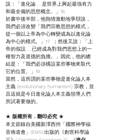
說：「進化論……是世界上興起最強有力
和最全備的思想概念。」16
於書中後半部，他熱情激動地爭辯說，
我們必須改變「我們宗教思想的模式，
從一個以上帝為中心轉變成為以進化論
為中心的模式。」17  ；然後又說：「上
帝的假設……已經成為對我們思想上的一
種智力及道德的負擔。」因此，他的總
結是：「我們必須構設某些事物來取代
它的位置。」18
當然，這所謂的某些事物是進化論人本
主義 (evolutionary humanism) 宗教，並
且這就是今日進化論人本主義領導人們
所試著要做的。
★ 
版權所有．翻印必究
 ★
本文節錄自美國新澤西州「國際神學福
音佈道會」(EMSI)出版的《創世科學論
三》( Creation Scientism 3) -《
進化