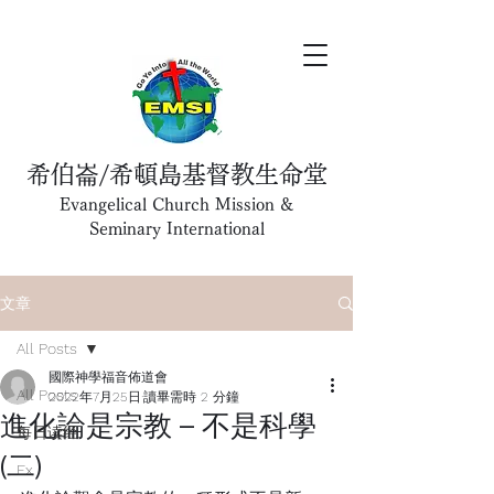
希伯崙/希頓島基督教生命堂
Evangelical Church Mission &
Seminary International
文章
All Posts
國際神學福音佈道會
All Posts
2022年7月25日
讀畢需時 2 分鐘
進化論是宗教 – 不是科學
每日读经
(二)
Ex