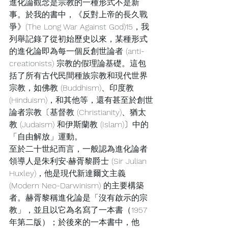
進化論觀念是宗教的一種形式不是新
事。於我的書中，《反對上帝的長久戰
爭》(The Long War Against God)15，我
列舉記錄了從初始歷史以來，某種形式
的進化論即為每一個反創世論者 (anti-
creationists) 宗教的假理論基礎。這包
括了所有古代民間種族宗教和現代世界
宗教，如佛教 (Buddhism)、印度教 
(Hinduism)，和其他等，還有甚至於創世
論者宗教〔基督教 (Christianity)、猶太
教 (Judaism) 和伊斯蘭教 (Islam)〕中的
「自由解放」運動。
至於二十世紀而言，一般認為進化論者
領導人是朱利安‧赫胥黎爵士 (Sir Julian 
Huxley)，他是現代新達爾文主義 
(Modern Neo-Darwinism) 的主要構築
者。赫胥黎稱進化論是「沒有啟示的宗
教」，並且以它為名寫了一本書（1957
年第二版）；於後來的一本書中，他