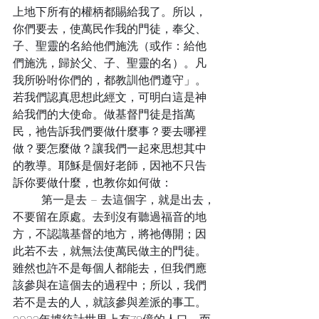
上地下所有的權柄都賜給我了。所以，
你們要去，使萬民作我的門徒，奉父、
子、聖靈的名給他們施洗（或作：給他
們施洗，歸於父、子、聖靈的名）。凡
我所吩咐你們的，都教訓他們遵守」。
若我們認真思想此經文，可明白這是神
給我們的大使命。做基督門徒是指萬
民，祂告訴我們要做什麼事？要去哪裡
做？要怎麼做？讓我們一起來思想其中
的教導。耶穌是個好老師，因祂不只告
訴你要做什麼，也教你如何做：
	第一是去 – 去這個字，就是出去，
不要留在原處。去到沒有聽過福音的地
方，不認識基督的地方，將祂傳開；因
此若不去，就無法使萬民做主的門徒。
雖然也許不是每個人都能去，但我們應
該參與在這個去的過程中；所以，我們
若不是去的人，就該參與差派的事工。