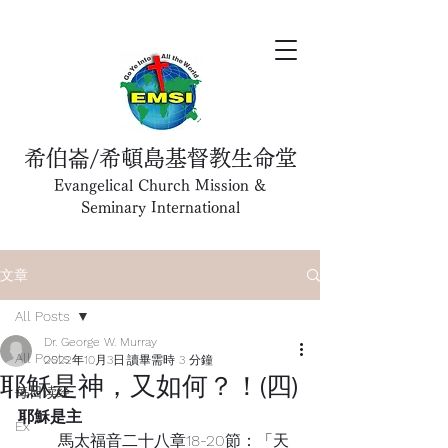
希伯崙/希頓島基督教生命堂
Evangelical Church Mission &
Seminary International
文章
All Posts
Dr. George W. Murray
All Posts
2022年10月3日
讀畢需時 3 分鐘
耶穌是神，又如何？！(四)
每日读经
耶穌是主
Ex
	馬太福音二十八章18-20節：「天