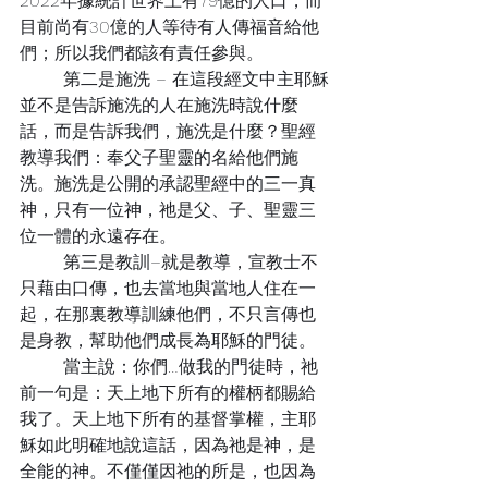
2022年據統計世界上有79億的人口，而
目前尚有30億的人等待有人傳福音給他
們；所以我們都該有責任參與。
	第二是施洗 – 在這段經文中主耶穌
並不是告訴施洗的人在施洗時說什麼
話，而是告訴我們，施洗是什麼？聖經
教導我們：奉父子聖靈的名給他們施
洗。施洗是公開的承認聖經中的三一真
神，只有一位神，祂是父、子、聖靈三
位一體的永遠存在。
	第三是教訓–就是教導，宣教士不
只藉由口傳，也去當地與當地人住在一
起，在那裏教導訓練他們，不只言傳也
是身教，幫助他們成長為耶穌的門徒。
	當主說：你們…做我的門徒時，祂
前一句是：天上地下所有的權柄都賜給
我了。天上地下所有的基督掌權，主耶
穌如此明確地說這話，因為祂是神，是
全能的神。不僅僅因祂的所是，也因為