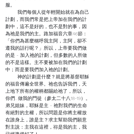
服。
	我們每個人從年輕開始就在為自己
計劃，而我們常是把上帝加在我們的計
劃中，這不是好的，也不是對的事，因
為祂是我們的主。路加福音六章46節：
「你們為甚麼稱呼我主阿，主阿，卻不
遵我的話行呢？」所以，上帝要我們做
的是 - 加入祂的計劃，但多數的人所做
的不是這樣。主不要被加在我們的計劃
中；而是要我們加入祂的計劃。 
	神的計劃是什麼？就是將基督耶穌
的福音傳遍全世界。祂也告訴我們，天
上地下所有的權柄都賜給祂了，所以，
你們…做我的門徒（參太二十八18-19）。
弟兄姐妹，耶穌是主 - 祂對我們的生命
有絕對的主權，所以問題是你將主權放
在誰身上，誰是主？求主幫助我們願意
對主說：主我在這裡，祢是我的主，我