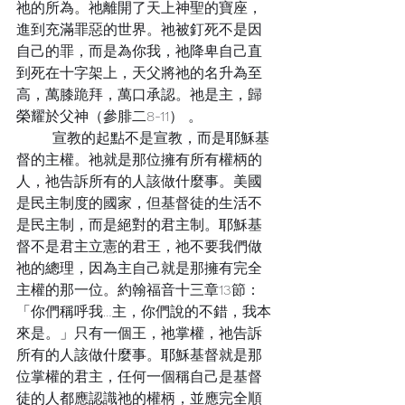
祂的所為。祂離開了天上神聖的寶座，
進到充滿罪惡的世界。祂被釘死不是因
自己的罪，而是為你我，祂降卑自己直
到死在十字架上，天父將祂的名升為至
高，萬膝跪拜，萬口承認。祂是主，歸
榮耀於父神（參腓二8-11） 。
	宣教的起點不是宣教，而是耶穌基
督的主權。祂就是那位擁有所有權柄的
人，祂告訴所有的人該做什麼事。美國
是民主制度的國家，但基督徒的生活不
是民主制，而是絕對的君主制。耶穌基
督不是君主立憲的君王，祂不要我們做
祂的總理，因為主自己就是那擁有完全
主權的那一位。約翰福音十三章13節：
「你們稱呼我…主，你們說的不錯，我本
來是。」只有一個王，祂掌權，祂告訴
所有的人該做什麼事。耶穌基督就是那
位掌權的君主，任何一個稱自己是基督
徒的人都應認識祂的權柄，並應完全順