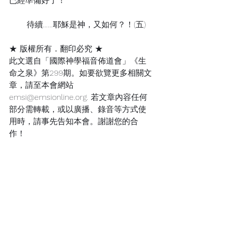
已經準備好了！
       待續……耶穌是神，又如何？！(五)
★ 版權所有．翻印必究 ★
此文選自「國際神學福音佈道會」《生
命之泉》第299期。如要欲覽更多相關文
章，請至本會網站
emsi@emsionline.org. 若文章內容任何
部分需轉載，或以廣播、錄音等方式使
用時，請事先告知本會。謝謝您的合
作！