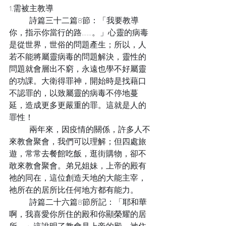
1.需被主教導
	詩篇三十二篇8節：「我要教導
你，指示你當行的路……。」心靈的病毒
是從世界，世俗的問題產生；所以，人
若不能將屬靈病毒的問題解決，靈性的
問題就會層出不窮，永遠也學不好屬靈
的功課。大衛得罪神，開始時是找藉口
不認罪的，以致屬靈的病毒不停地蔓
延，造成更多更嚴重的罪。這就是人的
罪性！
	兩年來，因疫情的關係，許多人不
來教會聚會，我們可以理解；但四處旅
遊，常常去餐館吃飯，逛街購物，卻不
敢來教會聚會。弟兄姐妹，上帝的殿有
祂的同在，這位創造天地的大能主宰，
祂所在的居所比任何地方都有能力。
	詩篇二十六篇8節所記：「耶和華
啊，我喜愛你所住的殿和你顯榮耀的居