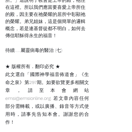
所。」這說明了教會是上帝的殿，祂住
在這裡。所以我們應當要喜愛上帝所住
的殿，因主要在祂榮耀的居所中彰顯祂
的榮耀。弟兄姐妹，這是個簡單的邏輯
概念，若是連基督徒都不明白，如何去
傳信耶穌得永生的福音！
待續……屬靈病毒的醫治 (七)
★ 版權所有．翻印必究 ★
此文選自「國際神學福音佈道會」《生
命之泉》第297期。如要欲覽更多相關文
章，請至本會網站
emsi@emsionline.org. 若文章內容任何
部分需轉載，或以廣播、錄音等方式使
用時，請事先告知本會。謝謝您的合
作！