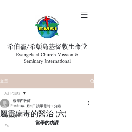
希伯崙/希頓島基督教生命堂
Evangelical Church Mission &
Seminary International
文章
All Posts
楊摩西牧師
All Posts
2023年5月8日
讀畢需時 1 分鐘
屬靈病毒的醫治 (六)
每日读经
當學的功課
Ex