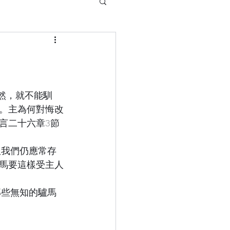
。主為何對悔改
言二十六章3節
馬要這樣受主人