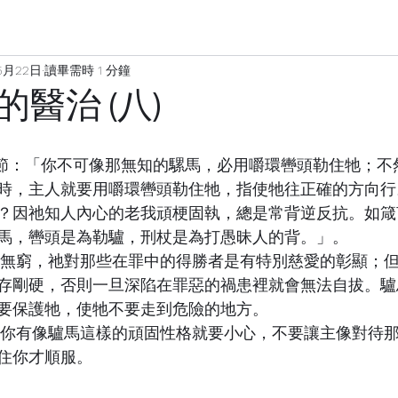
5月22日
讀畢需時 1 分鐘
醫治 (八)
時，主人就要用嚼環轡頭勒住牠，指使牠往正確的方向行
？因祂知人內心的老我頑梗固執，總是常背逆反抗。如箴
馬，轡頭是為勒驢，刑杖是為打愚昧人的背。」。
存剛硬，否則一旦深陷在罪惡的禍患裡就會無法自拔。驢
要保護牠，使牠不要走到危險的地方。
住你才順服。