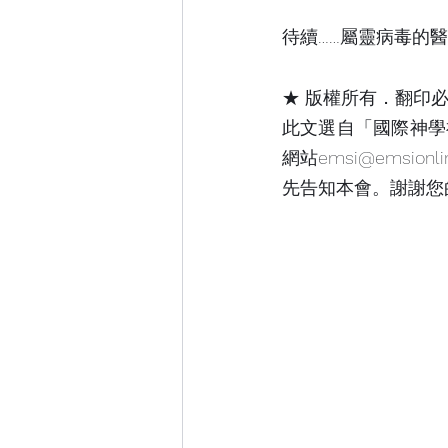
待續……屬靈病毒的醫治
★ 版權所有．翻印必
此文選自「國際神學
網站emsi@emsi
先告知本會。謝謝您