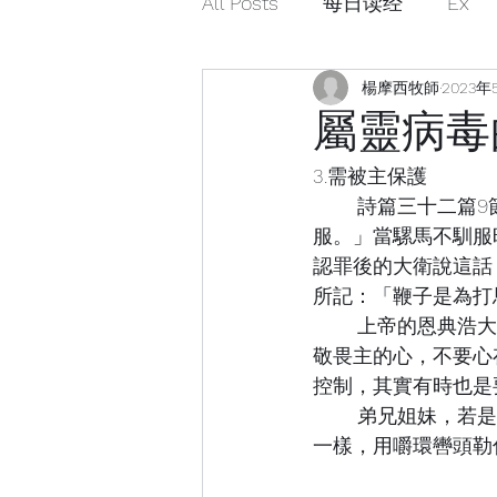
All Posts
每日读经
Ex
楊摩西牧師
2023年
屬靈病毒的
3.需被主保護
	詩篇三十二篇9節：「你不可像那無知的騾馬，必用嚼環轡頭勒住牠；不然，就不能馴
服。」當騾馬不馴服
認罪後的大衛說這話
所記：「鞭子是為打
	上帝的恩典浩大無窮，祂對那些在罪中的得勝者是有特別慈愛的彰顯；但我們仍應常存
敬畏主的心，不要心
控制，其實有時也是
	弟兄姐妹，若是你有像驢馬這樣的頑固性格就要小心，不要讓主像對待那些無知的驢馬
一樣，用嚼環轡頭勒