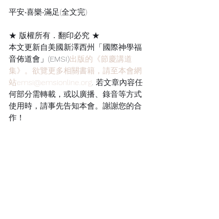
平安‧喜樂‧滿足(全文完)
★ 版權所有．翻印必究 ★
本文更新自美國新澤西州「國際神學福
音佈道會」(EMSI)
出版的《節慶講道
集》。欲覽更多相關書籍，請至本會網
站emsi@emsionline.org
. 若文章內容任
何部分需轉載，或以廣播、錄音等方式
使用時，請事先告知本會。謝謝您的合
作！