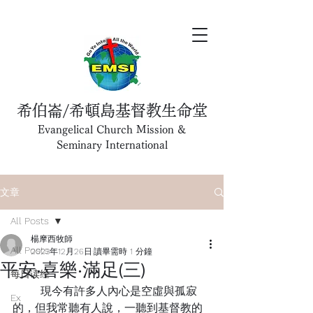
希伯崙/希頓島基督教生命堂
Evangelical Church Mission &
Seminary International
文章
All Posts
楊摩西牧師
All Posts
2023年12月26日
讀畢需時 1 分鐘
平安‧喜樂‧滿足(三)
每日读经
	現今有許多人內心是空虛與孤寂
Ex
的，但我常聽有人說，一聽到基督教的