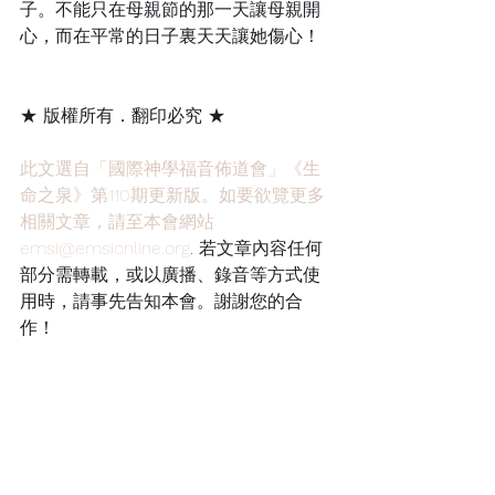
子。不能只在母親節的那一天讓母親開
心，而在平常的日子裏天天讓她傷心！
★ 版權所有．翻印必究 ★
此文選自「國際神學福音佈道會」《生
命之泉》第110期更新版。如要欲覽更多
相關文章，請至本會網站
emsi@emsionline.org
. 若文章內容任何
部分需轉載，或以廣播、錄音等方式使
用時，請事先告知本會。謝謝您的合
作！