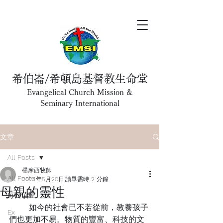
希伯崙/希頓島基督教生命堂
Evangelical Church Mission &
Seminary International
文章
All Posts
楊摩西牧師
All Posts
2024年5月20日
讀畢需時 2 分鐘
母親的靈性
每日读经
	如今的社會已不若從前，教養孩子
Ex
們也更加不易。物質的豐富、科技的文