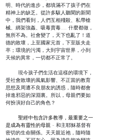
明、時代的進步，都填滿不了孩子們在
精神上的缺乏。從許多
駭人聽聞
的新聞
中，我們看到，人們互相殘殺、私帶槍
械、綁架強姦、吸毒賣毒…… 什麼都做，
無所不為。社會變了，天下也亂了！道
德的敗壞，上至國家元首，下至販夫走
卒；環境的污濁，大到宇宙世界，小到
天候的異常，一切都不正常了。
	現今孩子們生活在這樣的環境下，
受社會敗壞的風氣影響、不正當的教育
思想及周遭不良朋友的誘惑，隨時都會
掉進邪惡的深淵裏。所以，母親們要如
何扮演好自己的角色？
	聖經中包含許多教導，最重要之一
是成為有靈性的母親 - 
和主耶穌基督有
密切的生命關係。天天親近祂，隨時隨