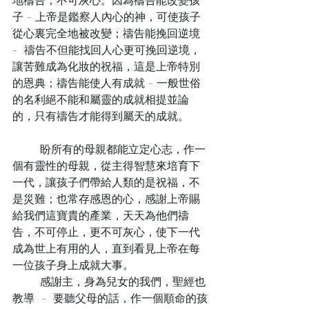
地禱告，不可灰心。因為禱告能改變孩
子 - 上帝是鑑察人內心的神，可使孩子
從心裏完全地被改變；禱告能挽回逆境 
-  禱告不但能找回人心更可挽回逆境，
讓苦難成為化妝的祝福，這是上帝特別
的恩典；禱告能使人有成就 - 一般世俗
的名利絕不能和屬靈的成就相提並論
的，只有禱告才能得到屬天的成就。
	盼所有的母親都能立定心志，作一
個有靈性的母親，從主得智慧來培育下
一代，讓孩子們帶給人類的是祝福，不
是災難；也常存感恩的心，感謝上帝賜
給我們這寶貴的產業，天天為他們禱
告，不可停止，更不可灰心，使下一代
成為世上有用的人，直到看見上帝在每
一位孩子身上成就大事。
	感謝主，身為兒女的我們，聖經也
教導  -  要聽父母的話，作一個順命的孩