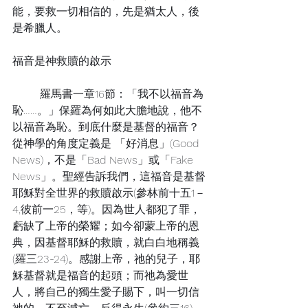
能，要救一切相信的，先是猶太人，後
是希臘人。
福音是神救贖的啟示
	羅馬書一章16節：「我不以福音為
恥……。」保羅為何如此大膽地說，他不
以福音為恥。到底什麼是基督的福音？
從神學的角度定義是 「好消息」(Good 
News)，不是「Bad News」或「Fake 
News」。聖經告訴我們，這福音是基督
耶穌對全世界的救贖啟示(參林前十五1－
4,彼前一25，等)。因為世人都犯了罪，
虧缺了上帝的榮耀；如今卻蒙上帝的恩
典，因基督耶穌的救贖，就白白地稱義
(羅三23-24)。感謝上帝，祂的兒子，耶
穌基督就是福音的起頭；而祂為愛世
人，將自己的獨生愛子賜下，叫一切信