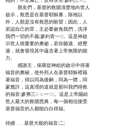
祂的，不至滅亡，反得永生(參約三16)。
	朋友們，基督的救贖清楚地向世人
啟示，救恩是在基督耶穌裏，除祂以
外，人類是沒有救恩的盼望；因此，人
若認自己的罪，主必要赦免我們，洗淨
我們一切的不義(參約壹一9)。這是神啟
示世人很重要的奧祕，若你聽過、經歷
過，就會發現其中蘊含著上帝無限的能
力。
	感謝主，保羅從神給的啟示中得著
福音的奧秘，使外邦人在基督耶穌裡藉
著福音，得以同為後嗣，同為一體，同
蒙應許，這真理的道就是那叫我們得救
的福音(參弗三3-6,一13)。這是上帝賜給
世人最大的救贖恩典，每一個相信接受
基督福音的人都能白白得福。
待續 …… 基督大能的福音(二)