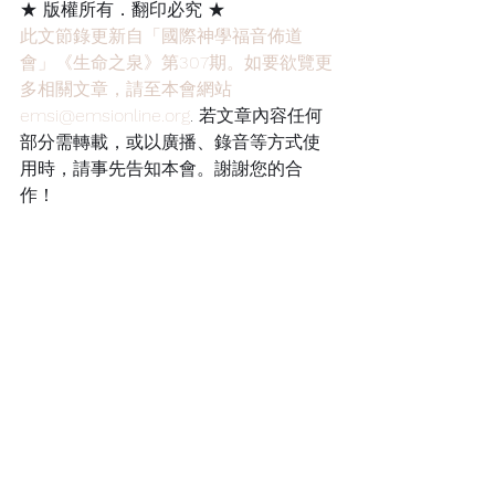
★ 版權所有．翻印必究 ★
此文節錄更新自「國際神學福音佈道
會」《生命之泉》第307期。如要欲覽更
多相關文章，請至本會網站
emsi@emsionline.org
. 若文章內容任何
部分需轉載，或以廣播、錄音等方式使
用時，請事先告知本會。謝謝您的合
作！