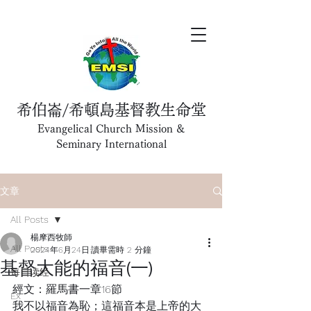
希伯崙/希頓島基督教生命堂
Evangelical Church Mission &
Seminary International
文章
All Posts
楊摩西牧師
All Posts
2024年6月24日
讀畢需時 2 分鐘
基督大能的福音(一)
每日读经
經文：羅馬書一章16節
Ex
我不以福音為恥；這福音本是上帝的大