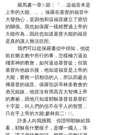
	羅馬書一章16節：「……這福音本是
上帝的大能……。」保羅在基督的福音中
大發熱心，是因他和這福音建立了密切
的關係。我也如保羅一樣經歷過上帝的
大能作為，因此也知道基督大能的福音
是真的讓人無法抗拒。
	我們可以從保羅書信中得知，他從
前在猶太教中所行的事，怎樣極力逼迫
殘害神的教會，如何逼迫基督徒；但當
基督向他啟示後，他知道福音是上帝的
大能，要救一切相信的人，所以四處去
傳基督的福音。保羅告訴哥林多教會的
弟兄姐妹，他並沒有用高言大智傳上帝
的奧祕，因他只知道耶穌基督並基督釘
十字架，叫人們的信不在乎人的智慧，
只在乎上帝的大能(參林前二1-5)。
	許多人向我挑戰 - 你證明耶穌給我
看，耶穌長什麼樣子，是哪一國人，等