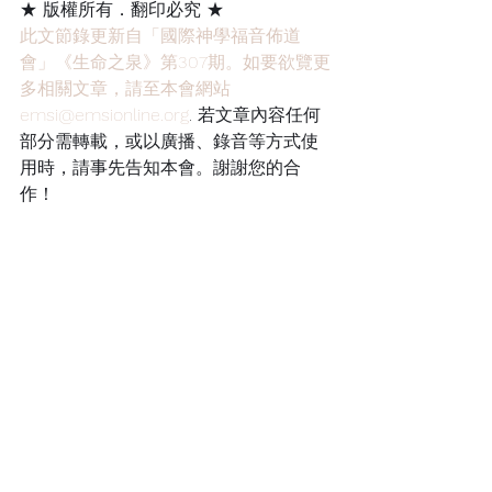
★ 版權所有．翻印必究 ★
此文節錄更新自「國際神學福音佈道
會」《生命之泉》第307期。如要欲覽更
多相關文章，請至本會網站
emsi@emsionline.org
. 若文章內容任何
部分需轉載，或以廣播、錄音等方式使
用時，請事先告知本會。謝謝您的合
作！