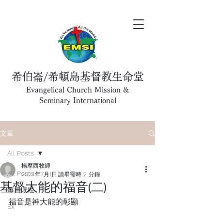
希伯崙/希頓島基督教生命堂
Evangelical Church Mission &
Seminary International
文章
All Posts
楊摩西牧師
All Posts
2024年7月1日
讀畢需時 2 分鐘
基督大能的福音(二)
每日读经
福音是神大能的彰顯
Ex