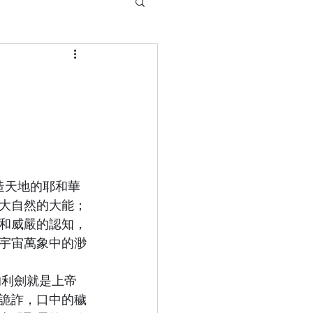
大自然的大能；
和威嚴的認知，
宇宙萬象中的渺
詭詐，口中的穢