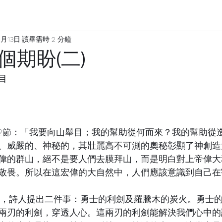
1月13日
讀畢需時 2 分鐘
個期盼(二)
目
、威嚴的、神秘的，其壯麗高不可測的奧秘彰顯了神創造
偉的群山，絕不是要人們去膜拜山，而是明白對上帝偉大
敬畏。所以在這宏偉的大自然中，人們應該意識到自己在
兩刃的利劍，穿透人心。這兩刃的利劍能解決我們心中的