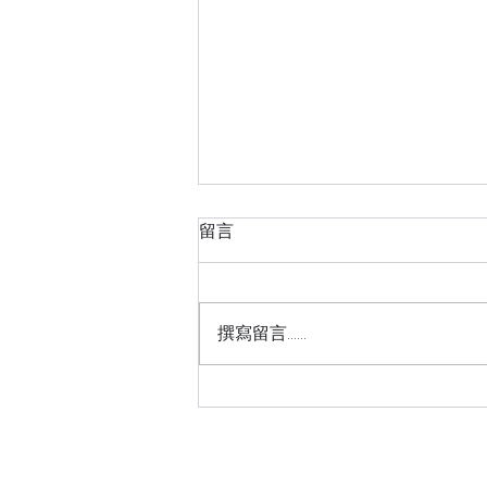
留言
撰寫留言......
從約瑟的一生反思自我(三)