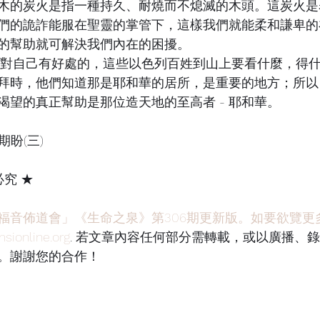
木的炭火是指一種持久、耐燒而不熄滅的木頭。這炭火是
們的詭詐能服在聖靈的掌管下，這樣我們就能柔和謙卑的
的幫助就可解決我們內在的困擾。
拜時，他們知道那是耶和華的居所，是重要的地方；所以
渴望的真正幫助是那位造天地的至高者 - 耶和華。
(三)     
必究 ★
福音佈道會」《生命之泉》第306期更新版。如要欲覽更
nline.org
. 若文章內容任何部分需轉載，或以廣播、
。謝謝您的合作！