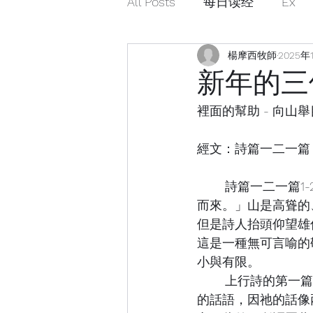
All Posts
每日读经
Ex
楊摩西牧師
2025年
新年的三
裡面的幫助 - 向山舉
經文：詩篇一二一篇
	詩篇一二一篇1-2節：「我要向山舉目；我的幫助從何而來？我的幫助從造天地的耶和華
而來。」山是高聳的
但是詩人抬頭仰望雄
這是一種無可言喻的
小與有限。
	上行詩的第一篇，詩人提出二件事：勇士的利劍及羅騰木的炭火。勇士的利劍就是上帝
的話語，因祂的話像