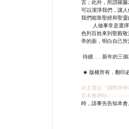
言；此外，所謂羅藤
可以潔淨我們，讓人
我們能靠聖經和聖靈
	人做事常是選擇對自己有好處的，這些以色列百姓到山上要看什麼，得什麼幫助呢？以
色列百姓來到聖殿敬
帝的面，明白自己所
 待續 …… 新年的三個期盼
 ★ 版權所有．翻印
此文選自「國際神學
至本會網站emsi@emsio
時，請事先告知本會