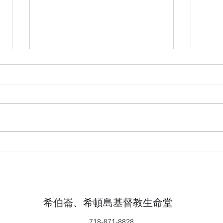
從約
從約瑟的一生反思自我(二)
希伯崙、希頓島基督教生命堂
718-871-8828