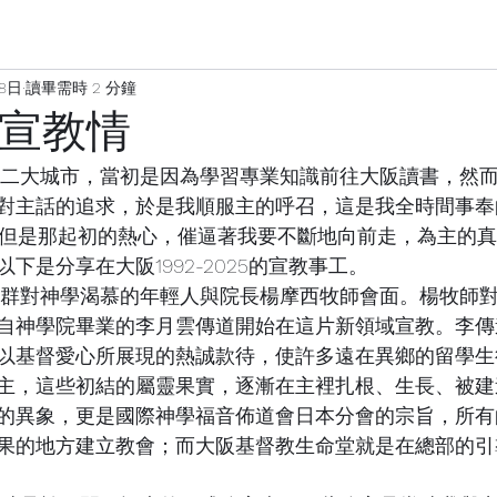
28日
讀畢需時 2 分鐘
年宣教情
對主話的追求，於是我順服主的呼召，這是我全時間事奉
，但是那起初的熱心，催逼著我要不斷地向前走，為主的
下是分享在大阪1992-2025的宣教事工。
自神學院畢業的李月雲傳道開始在這片新領域宣教。李傳
以基督愛心所展現的熱誠款待，使許多遠在異鄉的留學生
主，這些初結的屬靈果實，逐漸在主裡扎根、生長、被建
的異象，更是國際神學福音佈道會日本分會的宗旨，所有
果的地方建立教會；而大阪基督教生命堂就是在總部的引