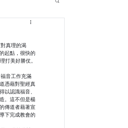
的起點，很快的
真理打美好勝仗。
道憑藉對聖經真
得以認識福音、
造。這不但是楊
的傳道者藉著宣
導下完成教會的