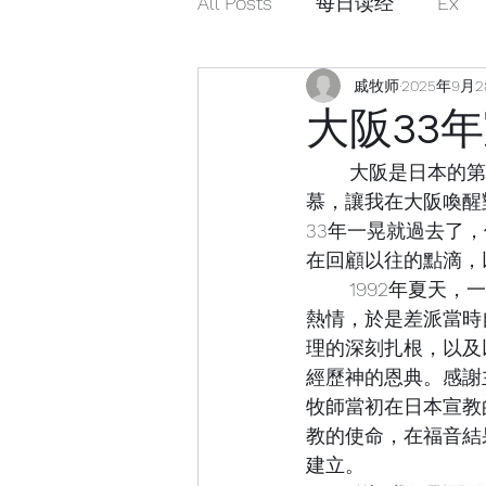
All Posts
每日读经
Ex
戚牧师
2025年9月
大阪33
	大阪是日本的第二大城市，當初是因為學習專業知識前往大阪讀書，然而對真理的渴
慕，讓我在大阪喚醒
33年一晃就過去了
在回顧以往的點滴，以
	1992年夏天，一群對神學渴慕的年輕人與院長楊摩西牧師會面。楊牧師對福音工作充滿
熱情，於是差派當時
理的深刻扎根，以及
經歷神的恩典。感謝
牧師當初在日本宣教
教的使命，在福音結
建立。