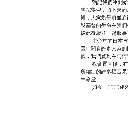
	猶記我們剛開始時是於一間四坪大的日式公寓查經，此公寓是當時我與妻子預備前往神
學院學習所留下來的
裡，大家幾乎肩並肩
穌基督的生命在我們
彼此凝聚並一起服事
	生命堂的日本宣教事工始於1992年，我們雖沒有馬上開展教會的建立，是基督的美意，
因中間有許多人為的
候，我們買到在阿倍
	教會置堂後，有三十三年前的弟兄姐妹也有憑信心來到生命堂的朋友，更是有期間我們
所結出的許多福音果
生命堂。
	如今，202