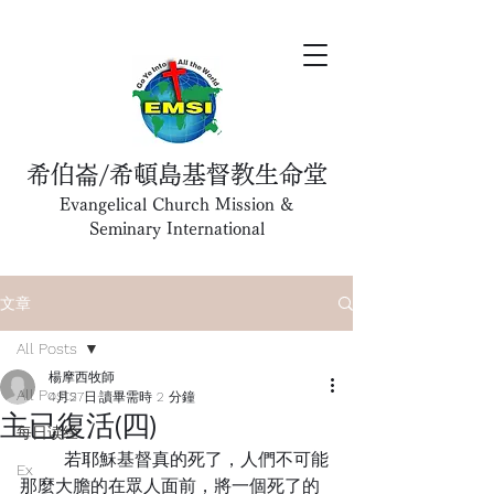
希伯崙/希頓島基督教生命堂
Evangelical Church Mission &
Seminary International
文章
All Posts
楊摩西牧師
All Posts
4月27日
讀畢需時 2 分鐘
主已復活(四)
每日读经
	若耶穌基督真的死了，人們不可能
Ex
那麼大膽的在眾人面前，將一個死了的