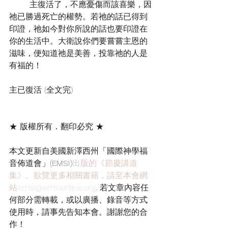
	主復活了，不應憂傷而該喜樂，因
祂已勝過死亡的權勢。若祂的話已得到
印證，祂如今對你所說的話也要印證在
你的生活中。大衛說你們要嘗嘗主恩的
滋味，便知道祂是美善，投靠祂的人是
有福的！
主已復活 (全文完)
★ 版權所有．翻印必究 ★
本文更新自美國新澤西州「國際神學福
音佈道會」(EMSI)
出版的《節慶講道
集》。欲覽更多相關書籍，請至本會網
站emsi@emsionline.org
. 若文章內容任
何部分需轉載，或以廣播、錄音等方式
使用時，請事先告知本會。謝謝您的合
作！