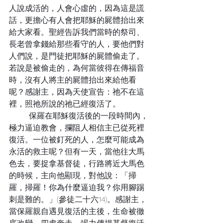
人說成活的，人會心虛的，因為這是謊
話，更擔心有人會把耶穌的屍體抬出來
給大家看。聖經告訴我們當時的祭司、
長老曾拿錢給那些看守的人，要他們對
人們說，是門徒把耶穌的屍體偷走了。
若說是被偷走的，為何當彼得在傳福音
時，沒有人將主的屍體抬出來給他看
呢？感謝主，因為天使宣告：祂不在這
裡，照祂所說的祂已經復活了。
	保羅在耶穌復活後的一段時間內，
極力逼迫教會，攔阻人相信主已從死裡
復活。一位被釘死的人，怎麼可能成為
永活的救主呢？但有一天，當他往大馬
色去，要捉拿基督徒，行路將近大馬色
的時候，主向他顯現，對他說：「掃
羅，掃羅！你為什麼逼迫我？你用腳踢
刺是難的。」(參徒二十六14)。感謝主，
當保羅親自遇見復活的主後，生命被徹