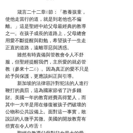
	箴言二十二章6節：「教養孩童，
使他走當行的道，就是到老他也不偏
離。」這是聖經中給父母最經典的教導
之一。在孩子成長的道路上，父母總會
用愛不斷提醒與勸勉，希望孩子一生走
正直的道路，遠離罪惡與誘惑。
	雖然有時責備與管教會令人不舒
服，但聖經提醒我們，主所愛的就必管
教（參來十二6）。因為真正的愛不只是
給予與保護，更應該糾正與引導。
	新加坡的法律容許對犯法的人進行
鞭打的責罰，這為國家節省了許多錢
財。美國一年的教育經費高得驚人，而
其中一大半是用在修復被孩子們破壞的
公物和公共設備上。面對這一事實，敢
說話的人微乎其微。美國的開放教育有
些實在令人咋舌！