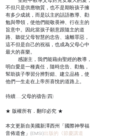
	聖經中教導父母對兒女最大的愛，
不但只是供應物質，也不是期盼孩子擁
有多少成就，而是以主的話語教導、勸
勉與帶領，使他們能敬畏神、行在主的
旨意中。因此當孩子願意跟隨主的道
路、聽從父母智慧的忠告、遠離罪惡，
這不但是自己的祝福，也成為父母心中
最大的喜樂。
	感謝主，我們能藉由聖經的教導，
明白愛是一種責任，隨時忠告、勸勉，
幫助孩子學習分辨對錯、建立品格，使
他們一生走在上帝所喜悅的道路上。
待續……父母的禱告(四)
★ 版權所有．翻印必究 ★
本文更新自美國新澤西州「國際神學福
音佈道會」(EMSI)
出版的《節慶講道