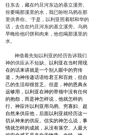
往东去，藏在约旦河东边的基立溪旁。
你要喝那溪里的水，我已吩咐乌鸦在那
里供养你。”于是，以利亚照着耶和华的
话，去住在约旦河东的基立溪旁。乌鸦
早晚给他叼饼和肉来，他也喝那溪里的
水。
      神借着先知以利亚的经历告诉我们
神的供应从不短缺。
以利亚在当时用现
在的话来讲就是一个别人眼中的穷传
道，为神传递话语给君王和百姓，但自
己的生活却很贫乏。但是，神的恩典永
远够用，以利亚在神的带领中没有任何
的抱怨，而是神怎样说，他就怎样的
行。神应许以利亚用乌鸦、穷寡妇、超
自然来供应他，后面以利亚就经历这一
切从神来的供应。信实的神怎么说，事
情就怎样的成就，从没有落空。人最大