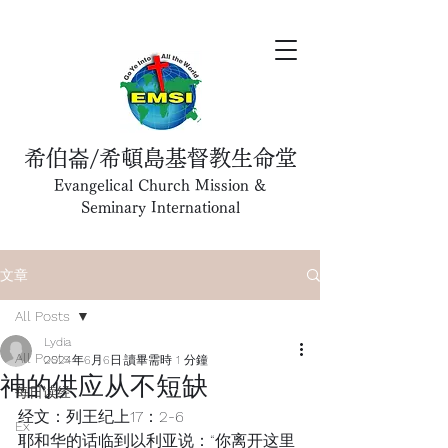
希伯崙/希頓島基督教生命堂
Evangelical Church Mission &
Seminary International
文章
All Posts
Lydia
All Posts
2024年6月6日
讀畢需時 1 分鐘
神的供应从不短缺
每日读经
经文：列王纪上17：2-6
Ex
耶和华的话临到以利亚说：“你离开这里