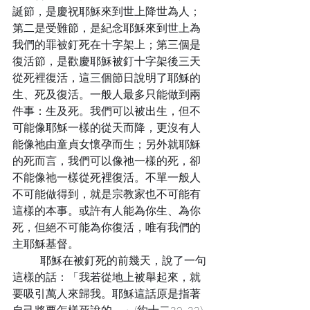
誕節，是慶祝耶穌來到世上降世為人；
第二是受難節，是紀念耶穌來到世上為
我們的罪被釘死在十字架上；第三個是
復活節，是歡慶耶穌被釘十字架後三天
從死裡復活，這三個節日說明了耶穌的
生、死及復活。一般人最多只能做到兩
件事：生及死。我們可以被出生，但不
可能像耶穌一樣的從天而降，更沒有人
能像祂由童貞女懷孕而生；另外就耶穌
的死而言，我們可以像祂一樣的死，卻
不能像祂一樣從死裡復活。不單一般人
不可能做得到，就是宗教家也不可能有
這樣的本事。或許有人能為你生、為你
死，但絕不可能為你復活，唯有我們的
主耶穌基督。
	耶穌在被釘死的前幾天，說了一句
這樣的話：「我若從地上被舉起來，就
要吸引萬人來歸我。耶穌這話原是指著