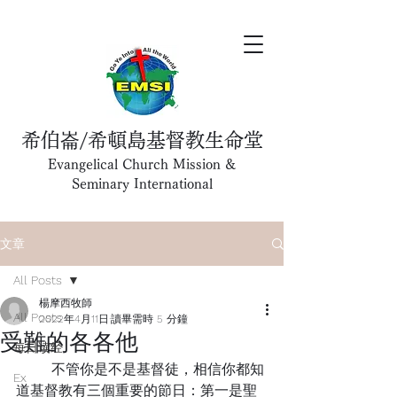
希伯崙/希頓島基督教生命堂
Evangelical Church Mission &
Seminary International
文章
All Posts
楊摩西牧師
All Posts
2022年4月11日
讀畢需時 5 分鐘
受難的各各他
每日读经
	不管你是不是基督徒，相信你都知
Ex
道基督教有三個重要的節日：第一是聖