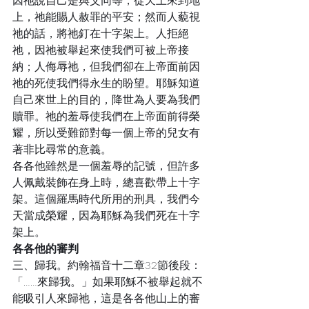
因祂說自己是與父同等，從天上來到地
上，祂能賜人赦罪的平安；然而人藐視
祂的話，將祂釘在十字架上。人拒絕
祂，因祂被舉起來使我們可被上帝接
納；人侮辱祂，但我們卻在上帝面前因
祂的死使我們得永生的盼望。耶穌知道
自己來世上的目的，降世為人要為我們
贖罪。祂的羞辱使我們在上帝面前得榮
耀，所以受難節對每一個上帝的兒女有
著非比尋常的意義。
各各他雖然是一個羞辱的記號，但許多
人佩戴裝飾在身上時，總喜歡帶上十字
架。這個羅馬時代所用的刑具，我們今
天當成榮耀，因為耶穌為我們死在十字
架上。
各各他的審判
三、歸我。約翰福音十二章32節後段：
「……來歸我。」如果耶穌不被舉起就不
能吸引人來歸祂，這是各各他山上的審