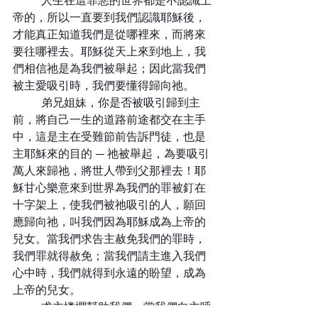
	人生在這罪惡的世界都是不認識上
帝的，所以一直要到我們認識耶穌後，
才能真正知道我們是從哪裡來，而將來
要往哪裡去。耶穌從天上來到地上，我
們相信祂是為我們被舉起；因此當我們
被主愛吸引時，我們要懂得歸向祂。
	弟兄姐妹，你是否被吸引歸到主
前，將自己一生的道路前途都交在主手
中，這是主在受難節前告訴門徒，也是
主耶穌來的目的 ─ 祂被舉起，為要吸引
萬人來歸祂，將世人帶到父那裡去！耶
穌甘心樂意來到世界為我們的罪被釘在
十字架上，使我們被祂吸引的人，願回
應歸向祂，叫我們因為耶穌成為上帝的
兒女。當我們求告主赦免我們的罪時，
我們罪就得赦免；當我們請主進入我們
心中時，我們就得到永遠的盼望，成為
上帝的兒女。
	求主憐憫幫助我們，當我們向主呼