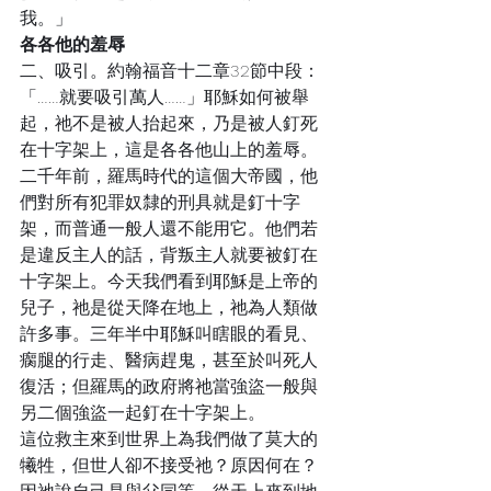
我。」
各各他的羞辱
二、吸引。約翰福音十二章32節中段：
「……就要吸引萬人……」耶穌如何被舉
起，祂不是被人抬起來，乃是被人釘死
在十字架上，這是各各他山上的羞辱。
二千年前，羅馬時代的這個大帝國，他
們對所有犯罪奴隸的刑具就是釘十字
架，而普通一般人還不能用它。他們若
是違反主人的話，背叛主人就要被釘在
十字架上。今天我們看到耶穌是上帝的
兒子，祂是從天降在地上，祂為人類做
許多事。三年半中耶穌叫瞎眼的看見、
瘸腿的行走、醫病趕鬼，甚至於叫死人
復活；但羅馬的政府將祂當強盜一般與
另二個強盜一起釘在十字架上。
這位救主來到世界上為我們做了莫大的
犧牲，但世人卻不接受祂？原因何在？