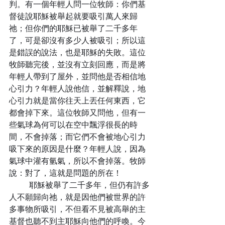
判。有一個年輕人問一位牧師：你們基
督徒說耶穌被舉起就要吸引萬人來歸
祂；但你們的耶穌已被舉了二千多年
了，可是卻沒有多少人被吸引；所以這
是錯誤的說法，也是耶穌的失敗。這位
牧師聽完後，並沒有立刻回應，而是將
年輕人帶到了屋外，並問他是否相信地
心引力？年輕人說他信，並解釋說，地
心引力就是當你往天上丟任何東西，它
都會掉下來。這位牧師又問他，但有一
些氣球為何可以在空中飄浮很長的時
間，不會掉落；而它們不會被地心引力
吸下來的原因是什麼？年輕人說，因為
氣球中灌有氫氣，所以不會掉落。牧師
說：對了，這就是問題的所在！
	耶穌被舉了二千多年，但仍有許多
人不願歸向祂，就是因他們被世界的許
多事物所吸引，不但看不見被高舉的主
基督也聽不到主耶穌向他們的呼喚。今