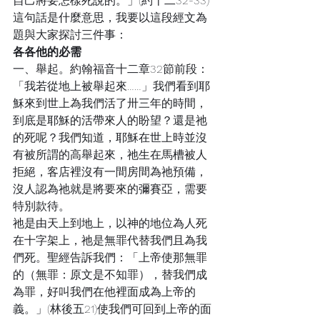
自己將要怎樣死說的。」(約十二32-33)
這句話是什麼意思，我要以這段經文為
題與大家探討三件事：
各各他的必需
一、舉起。約翰福音十二章32節前段：
「我若從地上被舉起來……」我們看到耶
穌來到世上為我們活了卅三年的時間，
到底是耶穌的活帶來人的盼望？還是祂
的死呢？我們知道，耶穌在世上時並沒
有被所謂的高舉起來，祂生在馬槽被人
拒絕，客店裡沒有一間房間為祂預備，
沒人認為祂就是將要來的彌賽亞，需要
特別款待。
祂是由天上到地上，以神的地位為人死
在十字架上，祂是無罪代替我們且為我
們死。聖經告訴我們：「上帝使那無罪
的（無罪：原文是不知罪），替我們成
為罪，好叫我們在他裡面成為上帝的
義。」(林後五21)使我們可回到上帝的面