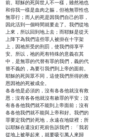
前。耶穌的死與世人不一樣，雖然祂也
和你我一樣是血肉之軀，但祂無罪性也
無罪行；而人的死是因我們自己的罪，
因此活到一個時間就要走了。我們從地
上來，所以回到地上去；而耶穌是從天
上降下為我們這些罪人被掛在十字架
上，因祂所受的刑罰，使我們得享平
安。所以，祂的死有特殊的意義在其
中，是無罪的代替有罪的我們，義的代
替不義的，為要引我們到上帝的面前。
耶穌的死與眾不同，這使我們所得的救
恩因祂的死被成全。
各各他是必須的，沒有各各他就沒有救
恩；沒有各各他就沒有赦罪的平安；沒
有各各他我們就不能到上帝面前；沒有
各各他我們就不能與上帝和好。我們的
罪要定我們於死地，永遠在地獄裡；所
以耶穌在還沒釘死前告訴我們：「我若
從地上被舉起來，就要吸引萬人來歸