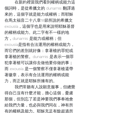
	在新約裡當我們看到權柄或能力這
個詞時，是從希臘文的 dunamis 翻譯過
來的，這個字就是能力或權柄；而耶穌
在馬太福音二十八章18節所說的希臘文 
exousía，這個字也是用來說明耶穌基督
的權柄或能力。此二字有不一樣的地
方，dunamis 是能力或權柄；但 
exousía是指有合法運用的權柄或能力，
而它們的差別就好像：拿著槍的罪犯或
拿著槍的警察。dunamis 是表示一個罪
犯拿著槍可以讓你去做他要你做的事；
而 exousía 是一個警察不僅拿著槍還帶
著徽章，表示有合法運用的權柄或能
力，而正就是耶穌所擁有的。
	我們常聽有人說願意服事，但總覺
得自己沒有什麼才能，擔心這個，憂慮
那個，但別忘了若是神要我們事奉祂會
給我們力量，也必與我們同在，神有所
有的權柄及能力。耶穌充足有餘超過所