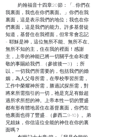
	約翰福音十四章20節：「…你們在
我裏面，我也在你們裏面。」你們在我
裏面，這是表示我們的地位；我也在你
們裏面，這是我們的能力。許多基督徒
知道，基督住在我裡面，但常常會忘記 
- 耶穌是神，這位無所不能、無所不在、
無所不知的主，住在我的裡面！感謝
主，上帝的神能已將一切關乎生命和虔
敬的事賜給我們…（參彼後一3）；所
以，一切我們所需要的，包括我們的婚
姻，為人父母所需，在學校學習所需，
工作中榮耀神所需，勝過試探所需，對
將來所需指引的一切，祂是充足有餘超
過所求所想的神。上帝本性一切的豐盛
都有形有體地居住在基督裏面，你們在
他裏面也得了豐盛…（參西二9-10）。弟
兄姐妹，你信這位全能的神住在你的裏
面嗎？