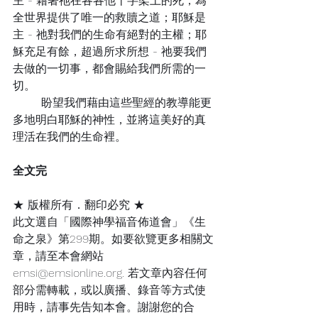
主 - 藉著祂在各各他十字架上的死，為
全世界提供了唯一的救贖之道；耶穌是
主 - 祂對我們的生命有絕對的主權；耶
穌充足有餘，超過所求所想 - 祂要我們
去做的一切事，都會賜給我們所需的一
切。
	盼望我們藉由這些聖經的教導能更
多地明白耶穌的神性，並將這美好的真
理活在我們的生命裡。
全文完
★ 版權所有．翻印必究 ★
此文選自「國際神學福音佈道會」《生
命之泉》第299期。如要欲覽更多相關文
章，請至本會網站
emsi@emsionline.org. 若文章內容任何
部分需轉載，或以廣播、錄音等方式使
用時，請事先告知本會。謝謝您的合