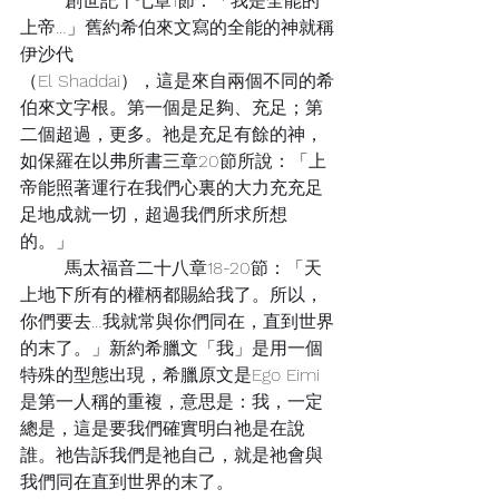
	創世記十七章1節：「我是全能的
上帝…」舊約希伯來文寫的全能的神就稱
伊沙代
（El Shaddai），這是來自兩個不同的希
伯來文字根。第一個是足夠、充足；第
二個超過，更多。祂是充足有餘的神，
如保羅在以弗所書三章20節所說：「上
帝能照著運行在我們心裏的大力充充足
足地成就一切，超過我們所求所想
的。」
	馬太福音二十八章18-20節：「天
上地下所有的權柄都賜給我了。所以，
你們要去…我就常與你們同在，直到世界
的末了。」新約希臘文「我」是用一個
特殊的型態出現，希臘原文是Ego Eimi
是第一人稱的重複，意思是：我，一定
總是，這是要我們確實明白祂是在說
誰。祂告訴我們是祂自己，就是祂會與
我們同在直到世界的末了。