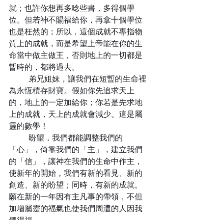
就；也許你想再多唸些書，多得個學
位。但若神不賜福給你，再拿十個學位
也是枉然的；所以，這個成就不專指物
質上的成就，而是希望上帝能在你的生
命當中做主做王，否則地上的一切都是
暫時的，都將過去。
	弟兄姐妹，讓我們在短暫的生命裡
為永恆積存財寶。假如你先追求天上
的，地上的一定加給你；你若是先求地
上的成就，天上的成就會減少。這是屬
靈的數學！
	盼望，我們都能調整我們的
「心」，倚靠我們的「主」，建立我們
的「信」，讓神在我們的生命中作主，
使新年的開始，我們有新的看見、新的
創造、新的盼望；同時，有新的成就。
願在新的一年因有主凡事的帶領，不但
加增屬靈的福氣也使我們周遭的人因我