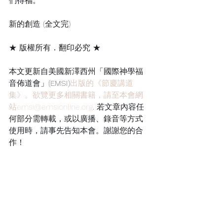
們得福。
新的創造 (全文完)
★ 版權所有．翻印必究 ★
本文更新自美國新澤西州「國際神學福
音佈道會」(EMSI)
出版的《節慶講道
集》。欲覽更多相關書籍，請至本會網
站emsi@emsionline.org
. 若文章內容任
何部分需轉載，或以廣播、錄音等方式
使用時，請事先告知本會。謝謝您的合
作！