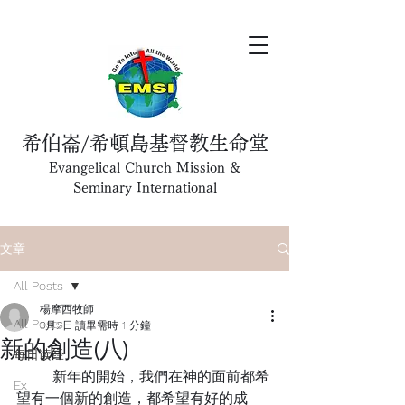
希伯崙/希頓島基督教生命堂
Evangelical Church Mission &
Seminary International
文章
All Posts
楊摩西牧師
All Posts
3月2日
讀畢需時 1 分鐘
新的創造(八)
每日读经
	新年的開始，我們在神的面前都希
Ex
望有一個新的創造，都希望有好的成